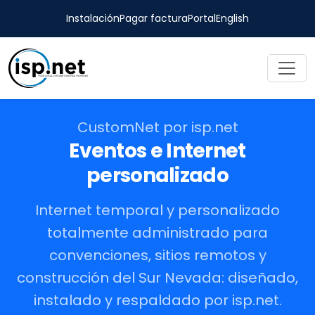
Instalación
Pagar factura
Portal
English
CustomNet por isp.net
Eventos e Internet
personalizado
Internet temporal y personalizado
totalmente administrado para
convenciones, sitios remotos y
construcción del Sur Nevada: diseñado,
instalado y respaldado por isp.net.