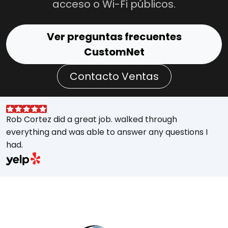
acceso o Wi-Fi públicos.
Ver preguntas frecuentes
CustomNet
Contacto Ventas
Rob Cortez did a great job. walked through
G
everything and was able to answer any questions I
a
had.
A
w
a
E
s
M
t