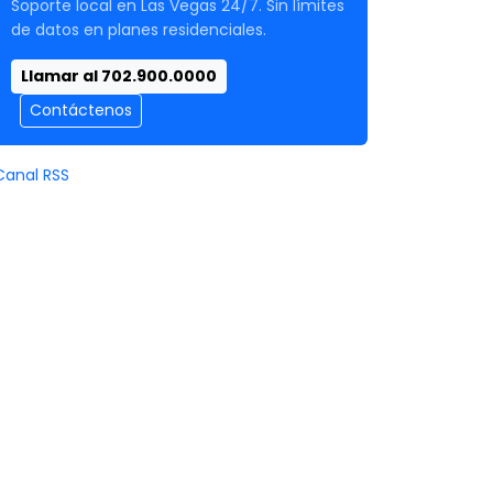
Soporte local en Las Vegas 24/7. Sin límites
de datos en planes residenciales.
Llamar al 702.900.0000
Contáctenos
Canal RSS