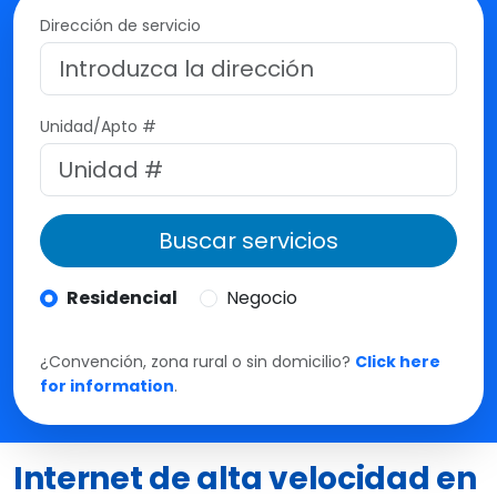
s
Dirección de servicio
M
t
e
Unidad/Apto #
Buscar servicios
Residencial
Negocio
¿Convención, zona rural o sin domicilio?
Click here
for information
.
Internet de alta velocidad en