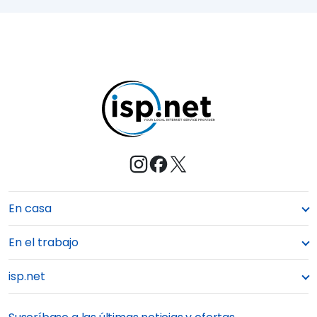
a
E
s
M
t
e
En casa
En el trabajo
isp.net