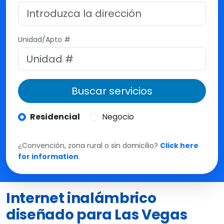
M
t
e
Unidad/Apto #
Buscar servicios
Residencial
Negocio
¿Convención, zona rural o sin domicilio?
Click here
for information
.
Internet inalámbrico
diseñado para Las Vegas