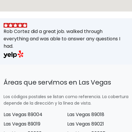
Rob Cortez did a great job. walked through
G
everything and was able to answer any questions I
a
had.
A
w
a
E
s
Áreas que servimos en Las Vegas
M
t
Los códigos postales se listan como referencia. La cobertura
e
depende de la dirección y la línea de vista.
Las Vegas 89004
Las Vegas 89018
Las Vegas 89019
Las Vegas 89021