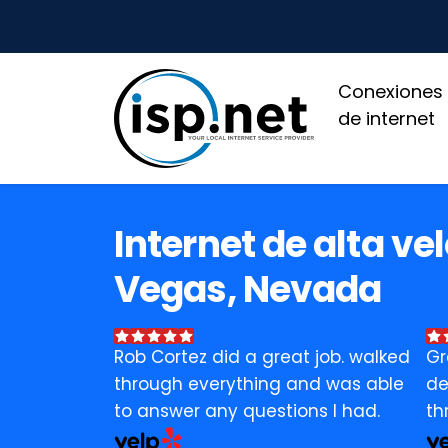
Conexiones
de internet
Internet de alta ve
Vegas, Nevada
Rob Cortez did a great job. walked
Gr
through everything and was able
de
to answer any questions I had.
th
bu