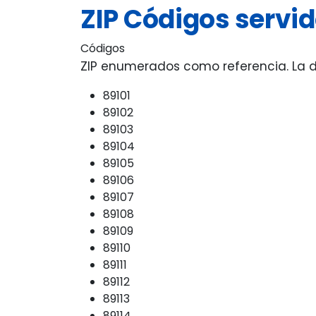
ZIP Códigos servi
Códigos
ZIP enumerados como referencia. La di
89101
89102
89103
89104
89105
89106
89107
89108
89109
89110
89111
89112
89113
89114