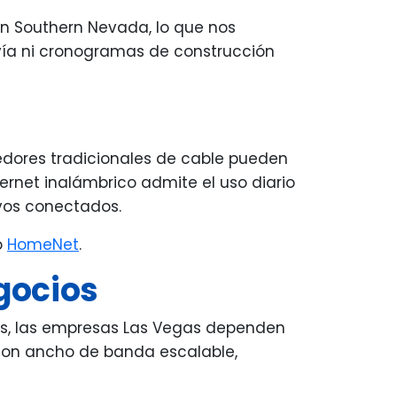
en Southern Nevada, lo que nos
 vía ni cronogramas de construcción
edores tradicionales de cable pueden
ternet inalámbrico admite el uso diario
tivos conectados.
o
HomeNet
.
gocios
as, las empresas Las Vegas dependen
 con ancho de banda escalable,