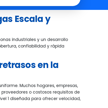
you all set up.
everything clearly, and made sur
the entire system was working
gas Escala y
perfectly before he left. His
professionalism, patience, and
attention to detail really stood ou
We're very grateful for the smoot
nas industriales y un desarrollo
experience--thank you, Carl!
bertura, confiabilidad y rápida
retrasos en la
uniforme. Muchos hogares, empresas,
e proveedores o costosos requisitos de
vel 1 diseñada para ofrecer velocidad,