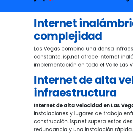
ev
wi
Internet inalámbr
in
a 
complejidad
Ev
an
Las Vegas combina una densa infraestr
fr
constante. isp.net ofrece Internet ina
Ma
implementación en todo el Valle Las 
ve
Internet de alta v
wh
ex
infraestructura
Internet de alta velocidad en Las Ve
instalaciones y lugares de trabajo enf
construcción. isp.net supera estos de
redundancia y una instalación rápida.