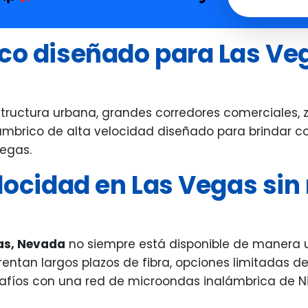
erything in their power to help
you call, he'll get 
th any concerns and assisted us
ico diseñado para Las Ve
 moving carriers as well as doing
follow up from start to finish.
erything was done very quickly
d with care. The staff were
uctura urbana, grandes corredores comerciales, zo
iendly especially our salesperson!
lámbrico de alta velocidad diseñado para brindar co
thew helped the most and was
Vegas.
ry attentive throughout the
elocidad en Las Vegas sin 
ole process and is a great
perience in general
gas, Nevada
no siempre está disponible de manera 
rentan largos plazos de fibra, opciones limitadas d
safíos con una red de microondas inalámbrica de Ni