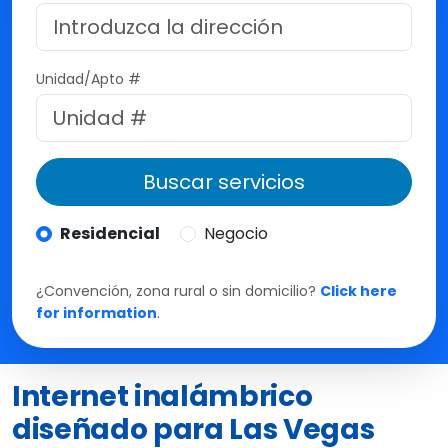
M
t
e
Unidad/Apto #
Buscar servicios
Residencial
Negocio
¿Convención, zona rural o sin domicilio?
Click here
for information
.
Internet inalámbrico
diseñado para Las Vegas