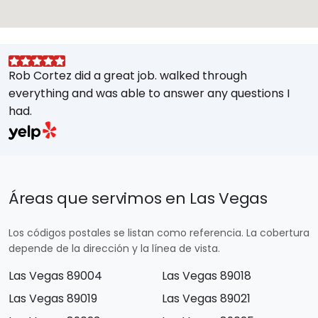
Rob Cortez did a great job. walked through
G
everything and was able to answer any questions I
a
had.
A
w
a
E
s
Áreas que servimos en Las Vegas
M
t
Los códigos postales se listan como referencia. La cobertura
e
depende de la dirección y la línea de vista.
Las Vegas 89004
Las Vegas 89018
Las Vegas 89019
Las Vegas 89021