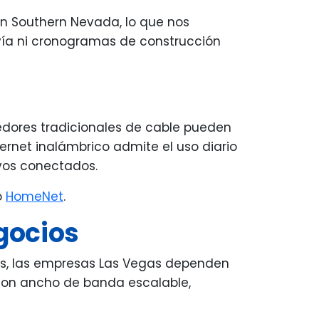
en Southern Nevada, lo que nos
 vía ni cronogramas de construcción
edores tradicionales de cable pueden
ternet inalámbrico admite el uso diario
tivos conectados.
o
HomeNet
.
gocios
as, las empresas Las Vegas dependen
 con ancho de banda escalable,