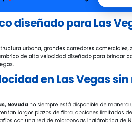
erything in their power to help
you call, he'll get 
th any concerns and assisted us
ico diseñado para Las Ve
 moving carriers as well as doing
follow up from start to finish.
erything was done very quickly
d with care. The staff were
uctura urbana, grandes corredores comerciales, zo
iendly especially our salesperson!
lámbrico de alta velocidad diseñado para brindar co
thew helped the most and was
Vegas.
ry attentive throughout the
elocidad en Las Vegas sin 
ole process and is a great
perience in general
gas, Nevada
no siempre está disponible de manera 
rentan largos plazos de fibra, opciones limitadas d
safíos con una red de microondas inalámbrica de Ni