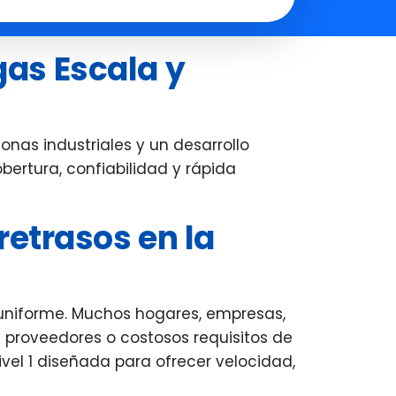
you all set up.
everything clearly, and made sur
the entire system was working
gas Escala y
perfectly before he left. His
professionalism, patience, and
attention to detail really stood ou
We're very grateful for the smoot
nas industriales y un desarrollo
experience--thank you, Carl!
bertura, confiabilidad y rápida
retrasos en la
uniforme. Muchos hogares, empresas,
e proveedores o costosos requisitos de
vel 1 diseñada para ofrecer velocidad,