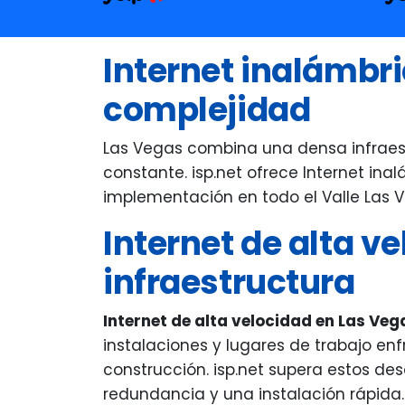
ev
wi
Internet inalámbr
in
a 
complejidad
Ev
an
Las Vegas combina una densa infraestr
fr
constante. isp.net ofrece Internet ina
Ma
implementación en todo el Valle Las 
ve
Internet de alta v
wh
ex
infraestructura
Internet de alta velocidad en Las Ve
instalaciones y lugares de trabajo enf
construcción. isp.net supera estos de
redundancia y una instalación rápida.