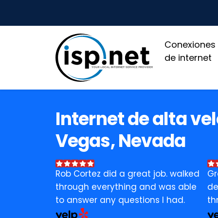
Conexiones
de internet
Internet de alta ve
Vegas, Nevada
Rob Cortez did a great job. walked
Gr
through everything and was able
de
to answer any questions I had.
th
bu