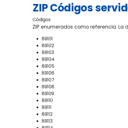
ZIP Códigos servi
Códigos
ZIP enumerados como referencia. La di
89101
89102
89103
89104
89105
89106
89107
89108
89109
89110
89111
89112
89113
89114