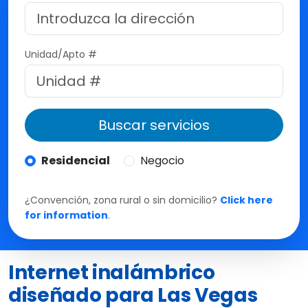
M
t
e
Unidad/Apto #
Buscar servicios
Residencial
Negocio
¿Convención, zona rural o sin domicilio?
Click here
for information
.
Internet inalámbrico
diseñado para Las Vegas