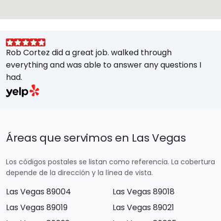
Rob Cortez did a great job. walked through
G
everything and was able to answer any questions I
a
had.
A
w
a
E
s
Áreas que servimos en Las Vegas
M
t
Los códigos postales se listan como referencia. La cobertura
e
depende de la dirección y la línea de vista.
Las Vegas 89004
Las Vegas 89018
Las Vegas 89019
Las Vegas 89021