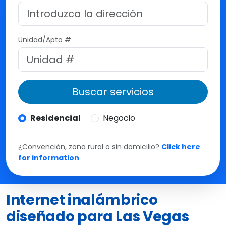
M
t
e
Unidad/Apto #
Buscar servicios
Residencial
Negocio
¿Convención, zona rural o sin domicilio?
Click here
for information
.
Internet inalámbrico
diseñado para Las Vegas