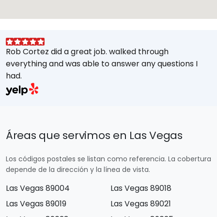
Rob Cortez did a great job. walked through
G
everything and was able to answer any questions I
a
had.
A
w
a
E
s
Áreas que servimos en Las Vegas
M
t
Los códigos postales se listan como referencia. La cobertura
e
depende de la dirección y la línea de vista.
Las Vegas 89004
Las Vegas 89018
Las Vegas 89019
Las Vegas 89021