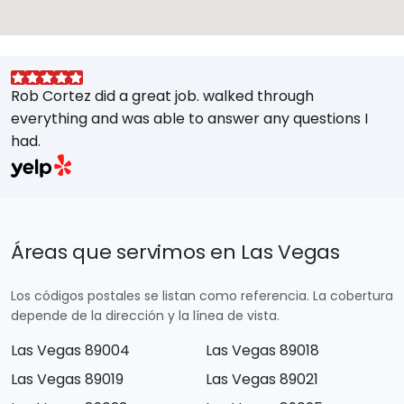
Rob Cortez did a great job. walked through
G
everything and was able to answer any questions I
a
had.
A
w
a
E
s
Áreas que servimos en Las Vegas
M
t
Los códigos postales se listan como referencia. La cobertura
e
depende de la dirección y la línea de vista.
Las Vegas 89004
Las Vegas 89018
Las Vegas 89019
Las Vegas 89021