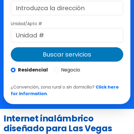
M
t
e
Unidad/Apto #
Buscar servicios
Residencial
Negocio
¿Convención, zona rural o sin domicilio?
Click here
for information
.
Internet inalámbrico
diseñado para Las Vegas