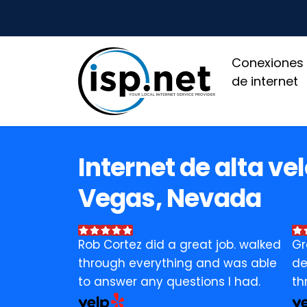
Conexiones
de internet
Internet de alta ve
Vegas, Nevada
Rob Cortez did a great job. walked
Gr
through everything and was able
de
to answer any questions I had.
th
bu