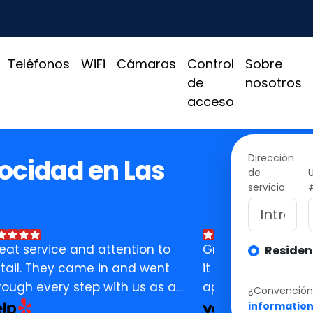
Teléfonos
WiFi
Cámaras
Control
Sobre
de
nosotros
acceso
Dirección
locidad en Las
de
servicio
eat service and attention to
Great customer se
Residen
tail. They came in and went
it self has been gr
rough every step with us as a
appreciated and
¿Convención, 
siness. Assisted and did
Make sure you ask
informatio