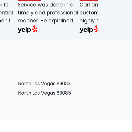
r 10
Service was done in a
Carl and Joe Excelle
ential
timely and professional
customer service,
en I
manner. He explained
highly skilled, very
ad an
the job intentions and
knowledgeable serv
made sure wifi was up
guys. Carl set
ads
and working.
expectations explai
 I
the procedures mi
all the
provided an update
eir
and at the end of t
gger
install provided a
North Las Vegas 89033
ervice
summary of what t
ain
expect.If there ever
North Las Vegas 89085
ice and
a concern. Joe joe
 could
explained the
net.
equipment lights.Ho
get in touch with te