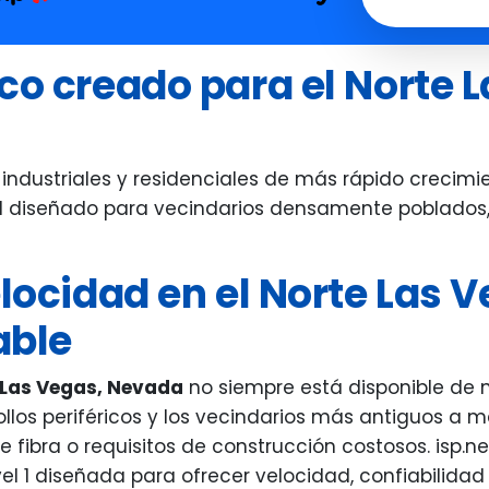
erything in their power to help
you call, he'll get 
th any concerns and assisted us
co creado para el Norte 
 moving carriers as well as doing
follow up from start to finish.
erything was done very quickly
d with care. The staff were
industriales y residenciales de más rápido crecimie
iendly especially our salesperson!
ad diseñado para vecindarios densamente poblados, 
thew helped the most and was
ry attentive throughout the
elocidad en el Norte Las 
ole process and is a great
perience in general
able
e Las Vegas, Nevada
no siempre está disponible de 
rrollos periféricos y los vecindarios más antiguos 
 fibra o requisitos de construcción costosos. isp.n
l 1 diseñada para ofrecer velocidad, confiabilidad 