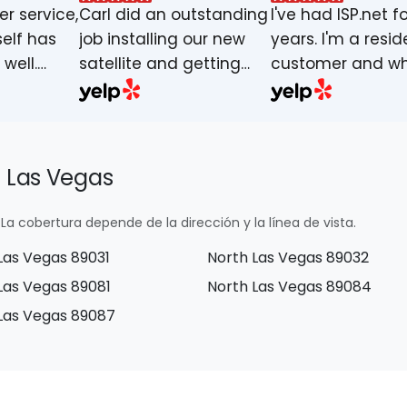
r service,
Carl did an outstanding
I've had ISP.net fo
self has
job installing our new
years. I'm a resid
well.
satellite and getting
customer and wh
iated and
our internet set up. He
say I've never h
. Make
arrived on time,
outage or slow
or Mark
explained everything
uploads/downlo
he'll get
clearly, and made sure
speeds belive me.
h Las Vegas
the entire system was
kinda chuckle at 
working perfectly
comments out th
La cobertura depende de la dirección y la línea de vista.
before he left. His
who have the bi
Las Vegas 89031
North Las Vegas 89032
professionalism,
know names for s
patience, and attention
when they compl
Las Vegas 89081
North Las Vegas 89084
to detail really stood
about service, pr
Las Vegas 89087
out. We're very grateful
reliability I wish I
for the smooth
tell them get ISP.
experience--thank you,
pricing is very