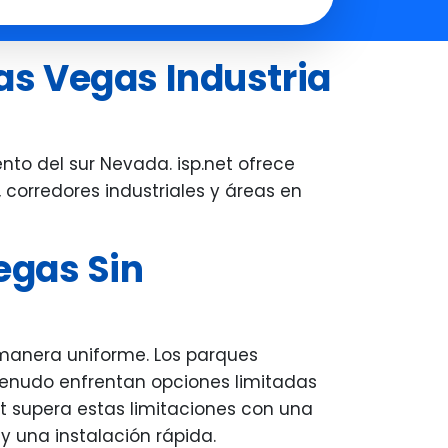
you all set up.
everything clearly, and made sur
the entire system was working
Las Vegas Industria
perfectly before he left. His
professionalism, patience, and
attention to detail really stood ou
We're very grateful for the smoot
nto del sur Nevada. isp.net ofrece
experience--thank you, Carl!
corredores industriales y áreas en
Vegas Sin
manera uniforme. Los parques
a menudo enfrentan opciones limitadas
et supera estas limitaciones con una
y una instalación rápida.