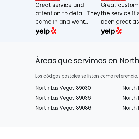
 did a great
Great service and
Great custome
d through
attention to detail. They
the service it 
g and was
came in and went
been great as 
swer any
through every step with
Highly apprec
 had.
us as a business.
recommended
Assisted and did
sure you ask f
everything in their
when you call, 
Áreas que servimos en Nort
power to help with any
you all set up.
concerns and assisted
Los códigos postales se listan como referencia. 
us in moving carriers as
North Las Vegas 89030
North 
well as doing a follow
up from start to finish.
North Las Vegas 89036
North 
Everything was done
North Las Vegas 89086
North 
very quickly and with
care. The staff were
friendly especially our