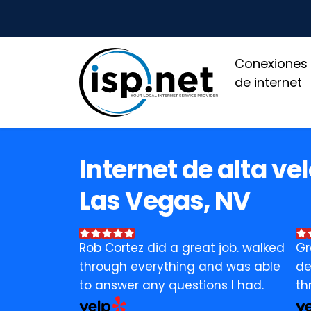
Conexiones
de internet
Internet de alta ve
Las Vegas, NV
Rob Cortez did a great job. walked
Gr
through everything and was able
de
to answer any questions I had.
th
bu