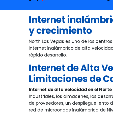
ev
wi
Internet inalámbri
in
a 
y crecimiento
Ev
an
North Las Vegas es uno de los centros 
fr
Internet inalámbrico de alta velocid
Ma
rápido desarrollo.
ve
Internet de Alta V
wh
ex
Limitaciones de C
Internet de alta velocidad en el Nort
industriales, los almacenes, los desa
de proveedores, un despliegue lento de
red de microondas inalámbrica de Nive