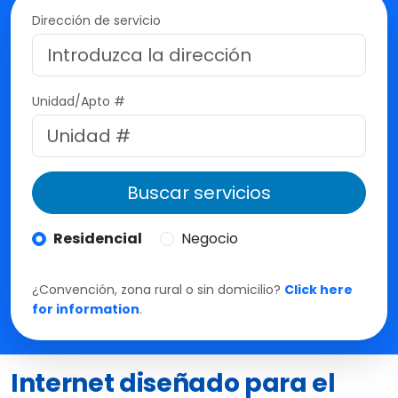
s
Dirección de servicio
M
t
e
Unidad/Apto #
Buscar servicios
Residencial
Negocio
¿Convención, zona rural o sin domicilio?
Click here
for information
.
Internet diseñado para el