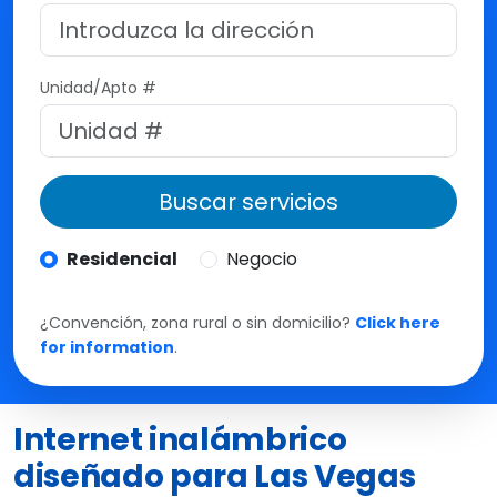
M
t
e
Unidad/Apto #
Buscar servicios
Residencial
Negocio
¿Convención, zona rural o sin domicilio?
Click here
for information
.
Internet inalámbrico
diseñado para Las Vegas