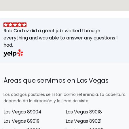
Rob Cortez did a great job. walked through
G
everything and was able to answer any questions I
a
had.
A
w
a
E
s
Áreas que servimos en Las Vegas
M
t
Los códigos postales se listan como referencia. La cobertura
e
depende de la dirección y la línea de vista.
Las Vegas 89004
Las Vegas 89018
Las Vegas 89019
Las Vegas 89021