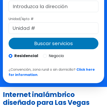
M
t
e
Unidad/Apto #
Buscar servicios
Residencial
Negocio
¿Convención, zona rural o sin domicilio?
Click here
for information
.
Internet inalámbrico
diseñado para Las Vegas