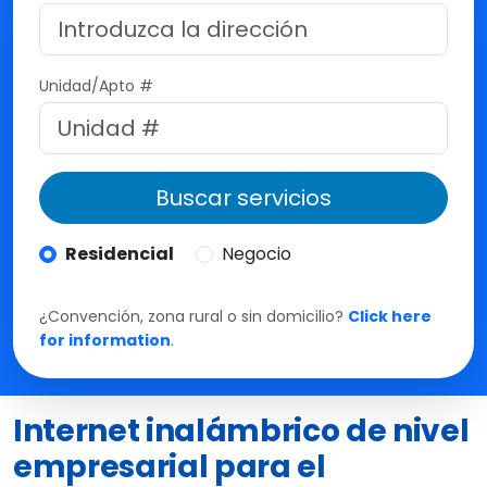
M
t
e
Unidad/Apto #
Buscar servicios
Residencial
Negocio
¿Convención, zona rural o sin domicilio?
Click here
for information
.
Internet inalámbrico de nivel
empresarial para el