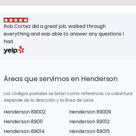
Rob Cortez did a great job. walked through
G
everything and was able to answer any questions I
a
had.
A
w
a
E
s
Áreas que servimos en Henderson
M
t
Los códigos postales se listan como referencia. La cobertura
e
depende de la dirección y la línea de vista.
Henderson 89002
Henderson 89009
Henderson 89011
Henderson 89012
Henderson 89014
Henderson 89015